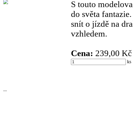
S touto modelova
do světa fantazi
snít o jízdě na d
vzhledem.
Cena:
239,00 Kč
k
...