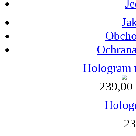
Je
Ja
Obcho
Ochrana
Hologram 
239,00
Holog
23