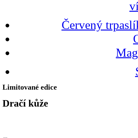
v
Červený trpaslí
Magn
Limitované edice
Dračí kůže