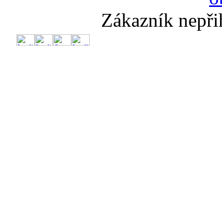
Zákazník nepři
🔥
💨Nadý
Te
Dr
Dr
Sup
Slun