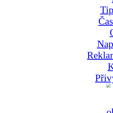
Tip
Čas
Nap
Rekla
K
Přiv