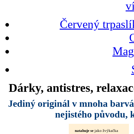
v
Červený trpaslí
Magn
Dárky, antistres, relaxace
Jediný originál v mnoha barvá
nejistého původu, 
natahuje se
jako žvýkačka