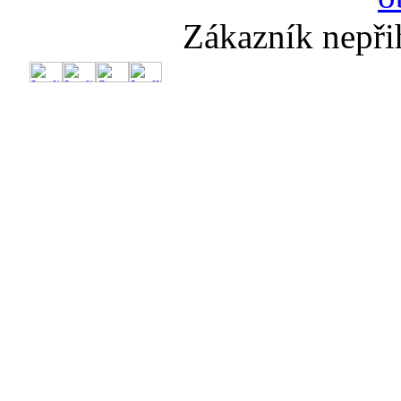
Zákazník nepři
🔥
💨Nadý
Te
Dr
Dr
Sup
Slun