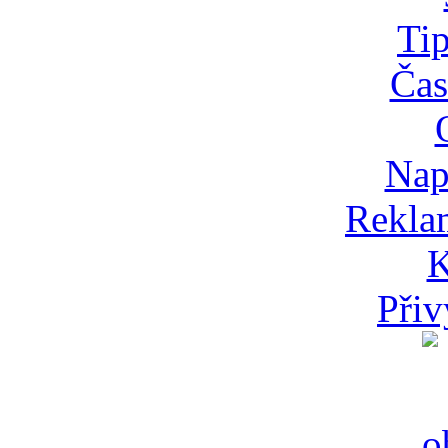
Tip
Čas
Nap
Rekla
K
Přiv