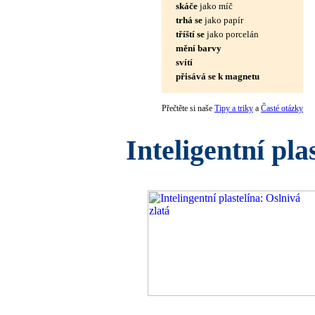
skáče
jako míč
trhá se
jako papír
tříští se
jako porcelán
mění barvy
svítí
přisává se k magnetu
Přečtěte si naše
Tipy a triky
a
Časté otázky
Inteligentní pla