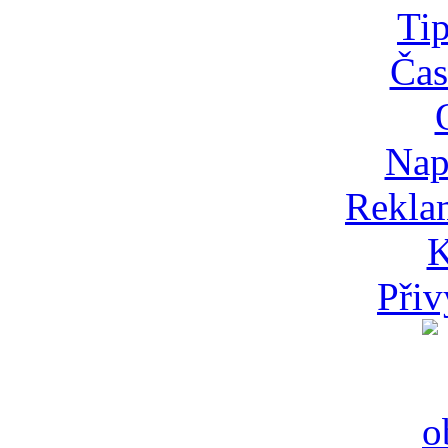
Tip
Čas
Nap
Rekla
K
Přiv