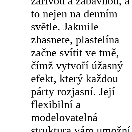
zářivou a zábavnou, a
to nejen na denním
světle. Jakmile
zhasnete, plastelína
začne svítit ve tmě,
čímž vytvoří úžasný
efekt, který každou
párty rozjasní. Její
flexibilní a
modelovatelná
struktura vám umožní