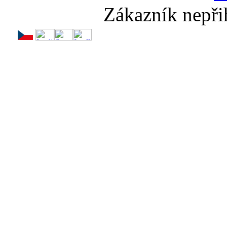
Zákazník nepři
🔥
💨Nadý
Te
Dr
Dr
Sup
Slun