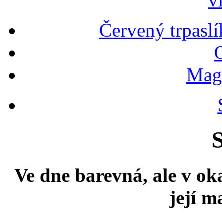
Červený trpaslí
Magn
S
Ve dne barevná, ale v ok
její m