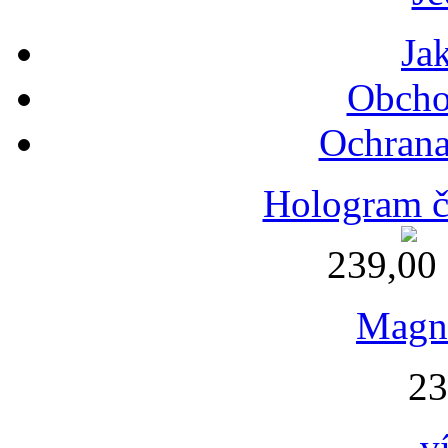
Ja
Obcho
Ochrana
Hologram č
239,00
Magne
23
v