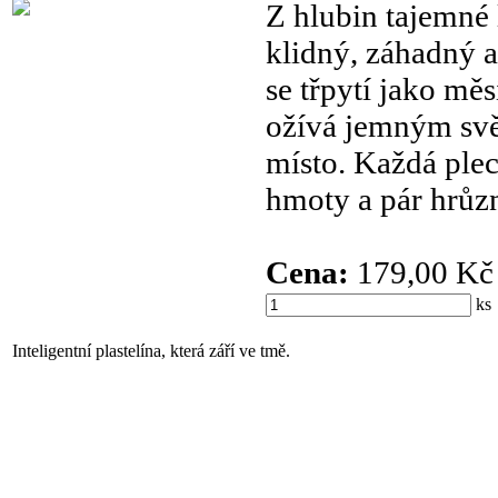
Z hlubin tajemné
klidný, záhadný a
se třpytí jako mě
ožívá jemným svě
místo. Každá ple
hmoty a pár hrůz
Cena:
179,00 Kč
k
Inteligentní plastelína, která září ve tmě.