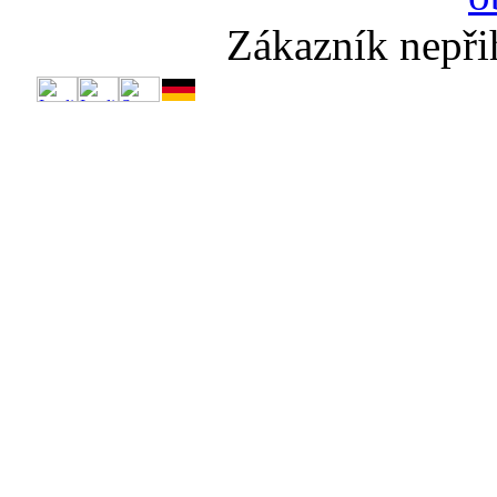
Zákazník nepři
🔥
💨Nadý
Te
Dr
Dr
Sup
Slun