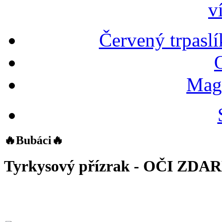
v
Červený trpaslí
Magn
🔥Bubáci🔥
Tyrkysový přízrak - OČI ZD