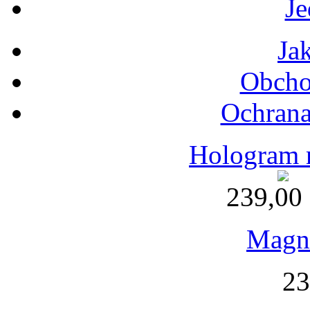
Je
Ja
Obcho
Ochrana
Hologram 
239,00
Magne
23