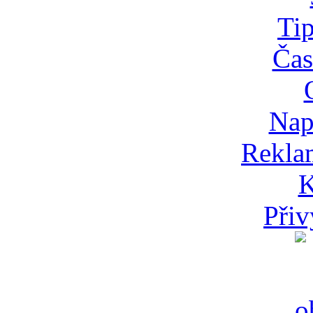
Tip
Čas
Nap
Rekla
K
Přiv