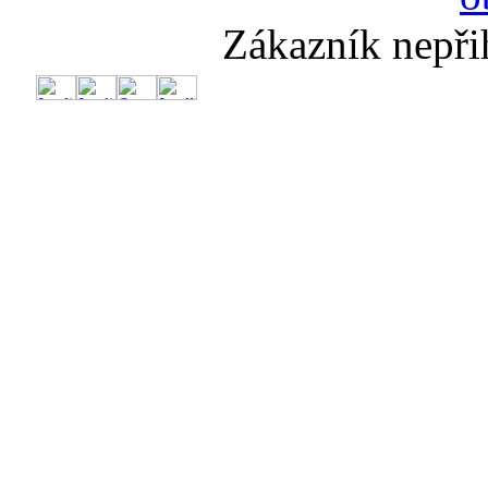
Zákazník nepři
🔥
💨Nadý
Te
Dr
Dr
Sup
Slun