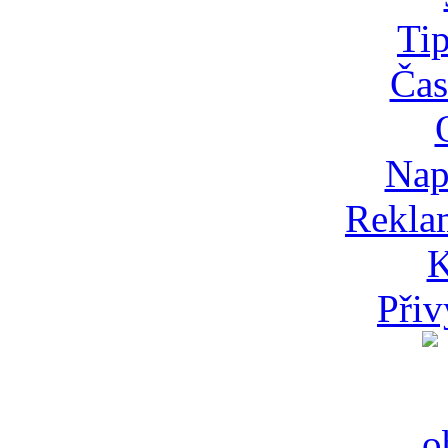
Tip
Čas
Nap
Rekla
K
Přiv