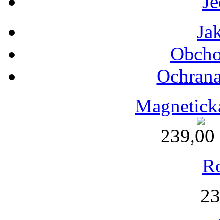
Je
Ja
Obcho
Ochrana
Magnetická
239,00
Ro
23