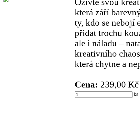
Oživte svou kreati
která září barevn
ty, kdo se nebojí
přidat trochu kou
ale i náladu – nat
kreativního chaos
která chytne a ne
Cena:
239,00 Kč
k
...