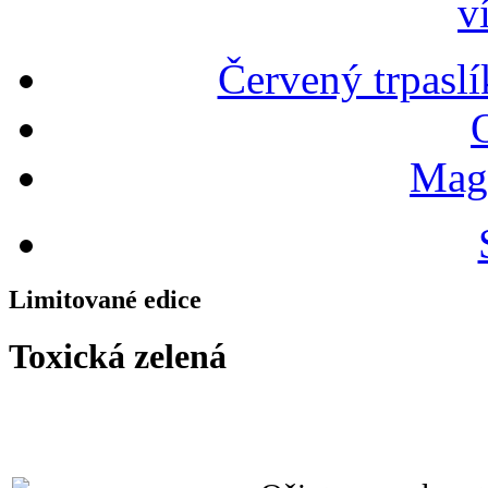
v
Červený trpaslí
Magn
Limitované edice
Toxická zelená