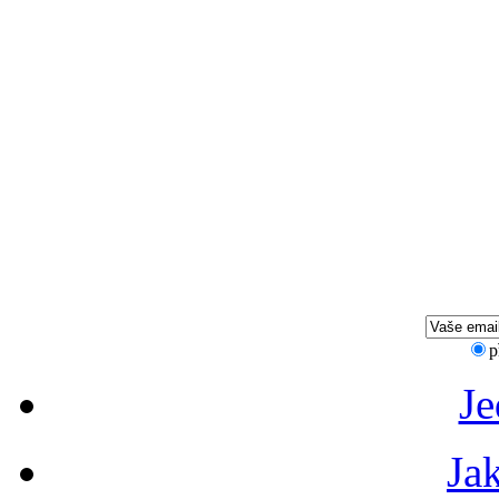
Limit
50
VÝPRO
Dop
V
p
Je
Ja