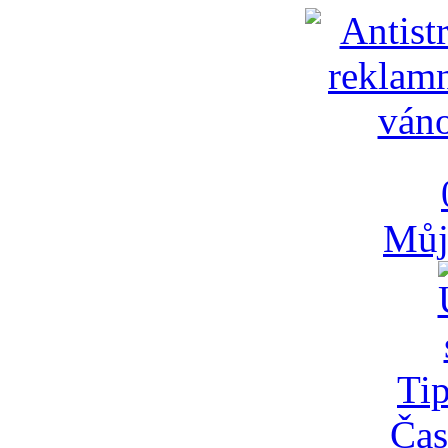
Můj
Tip
Čas