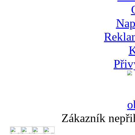
Nap
Rekla
K
Přiv
Zákazník nepři