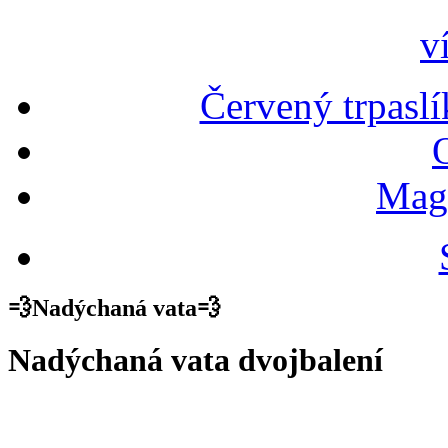
v
Červený trpaslí
Magn
💨Nadýchaná vata💨
Nadýchaná vata dvojbalení