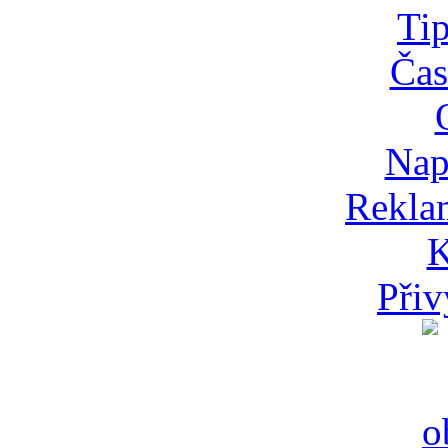
Tip
Čas
Nap
Rekla
K
Přiv