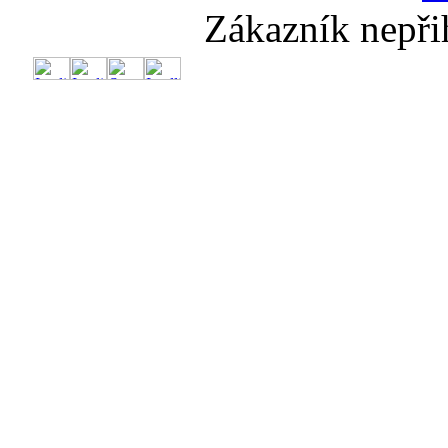
Zákazník nepři
🔥
💨Nadý
Te
Dr
Dr
Sup
Slun